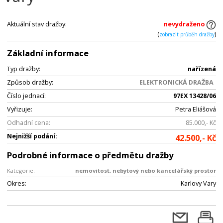
Aktuální stav dražby:
nevydraženo
(
)
zobrazit průběh dražby
Základní informace
Typ dražby:
nařízená
Způsob dražby:
ELEKTRONICKÁ DRAŽBA
Číslo jednací:
97EX 13428/06
Vyřizuje:
Petra Eliášová
Odhadní cena:
85.000,- Kč
Nejnižší podání:
42.500,- Kč
Podrobné informace o předmětu dražby
Kategorie:
nemovitost, nebytový nebo kancelářský prostor
Okres:
Karlovy Vary