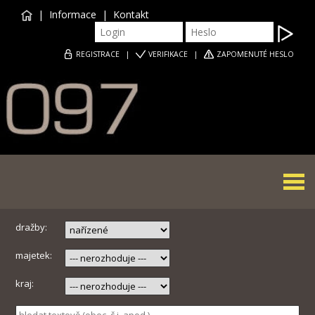
|
Informace
|
Kontakt
REGISTRACE
|
VERIFIKACE
|
ZAPOMENUTÉ HESLO
Togg
navi
dražby:
majetek:
kraj: