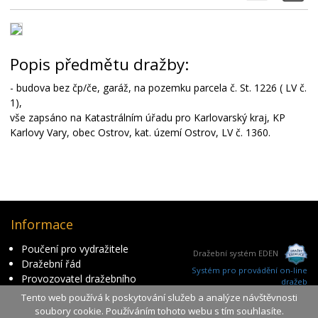
Popis předmětu dražby:
- budova bez čp/če, garáž, na pozemku parcela č. St. 1226 ( LV č.
1),
vše zapsáno na Katastrálním úřadu pro Karlovarský kraj, KP
Karlovy Vary, obec Ostrov, kat. území Ostrov, LV č. 1360.
Informace
Poučení pro vydražitele
Dražební systém EDEN
Dražební řád
Systém pro provádění on-line
Provozovatel dražebního
dražeb
serveru
Tento web používá k poskytování služeb a analýze návštěvnosti
ver. 3.0.60
Ke stažení
soubory cookie. Používáním tohoto webu s tím souhlasíte.
čas serveru: 2026-08-07 00:32:52